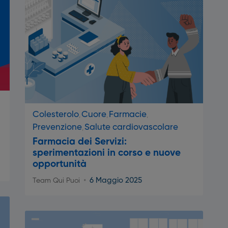
Colesterolo
Cuore
Farmacie
Prevenzione
Salute cardiovascolare
Farmacia dei Servizi:
sperimentazioni in corso e nuove
opportunità
6 Maggio 2025
Team Qui Puoi