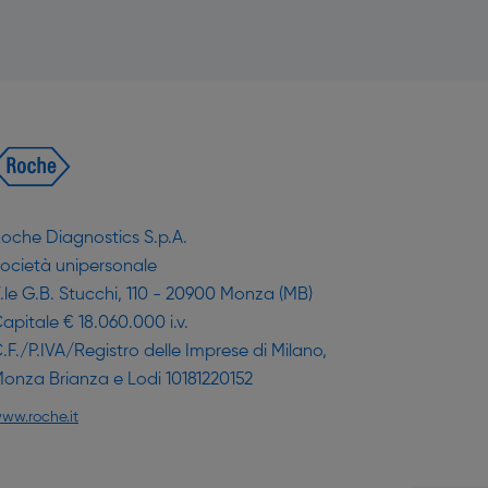
oche Diagnostics S.p.A.
ocietà unipersonale
.le G.B. Stucchi, 110 - 20900 Monza (MB)
apitale € 18.060.000 i.v.
.F./P.IVA/Registro delle Imprese di Milano,
onza Brianza e Lodi 10181220152
ww.roche.it