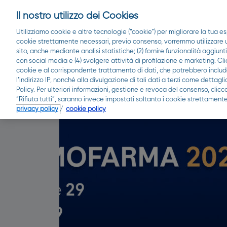
Il nostro utilizzo dei Cookies
Utilizziamo cookie e altre tecnologie (“cookie”) per migliorare la tua es
cookie strettamente necessari, previo consenso, vorremmo utilizzare ult
sito, anche mediante analisi statistiche; (2) fornire funzionalità aggiunt
con social media e (4) svolgere attività di profilazione e marketing. Cli
cookie e al corrispondente trattamento di dati, che potrebbero include
l’indirizzo IP, nonché alla divulgazione di tali dati a terzi come detta
Policy. Per ulteriori informazioni, gestione e revoca del consenso, clic
“Rifiuta tutti”, saranno invece impostati soltanto i cookie strettamente
Blog
privacy policy
/
cookie policy