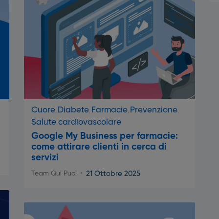
Cuore
Diabete
Farmacie
Prevenzione
Salute cardiovascolare
Google My Business per farmacie:
come attirare clienti in cerca di
servizi
21 Ottobre 2025
Team Qui Puoi