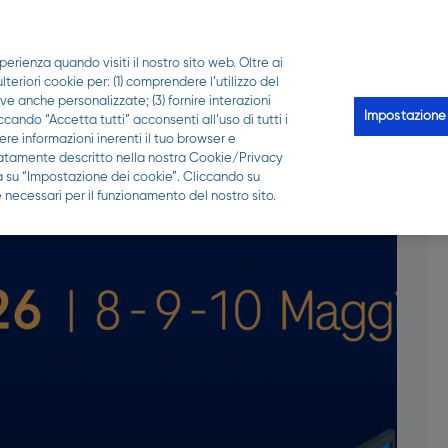
PER LA TUA FARMACIA
perienza quando visiti il nostro sito web. Oltre ai
Scopri Qui puoi
Le analisi
Qui-z
Trova la 
eriori cookie per: (1) comprendere l’utilizzo del
ive anche personalizzate; (3) fornire interazioni
Impostazione
ccando “Accetta tutti” acconsenti all’uso di tutti i
re informazioni inerenti il tuo browser e
gliatamente descritto nella nostra Cookie/Privacy
ca su “Impostazione dei cookie”. Cliccando su
 necessari per il funzionamento del nostro sito.