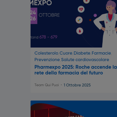
Colesterolo
Cuore
Diabete
Farmacie
Prevenzione
Salute cardiovascolare
Pharmexpo 2025: Roche accende la
rete della farmacia del futuro
1 Ottobre 2025
Team Qui Puoi