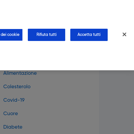
CHI SIAMO
CONTATTI
AREA FARMACISTA
farmacia
Blog
Approfondimenti
Faq
 dei cookie
Rifiuta tutti
Accetta tutti
Alimentazione
Colesterolo
Covid-19
Cuore
Diabete