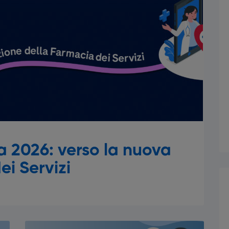
 2026: verso la nuova
ei Servizi