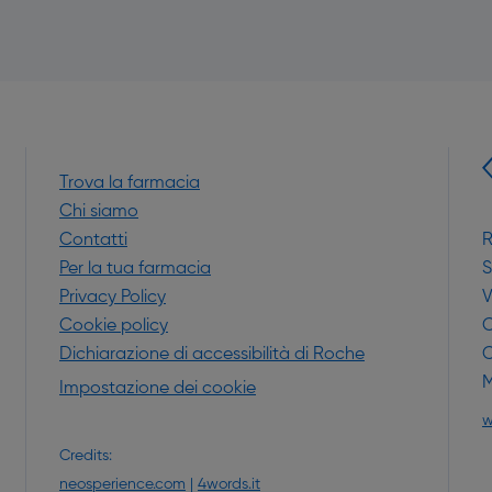
Trova la farmacia
Chi siamo
Contatti
R
Per la tua farmacia
S
Privacy Policy
V
Cookie policy
C
Dichiarazione di accessibilità di Roche
C
M
Impostazione dei cookie
a nuova finestra)
w
Credits:
neosperience.com
|
4words.it