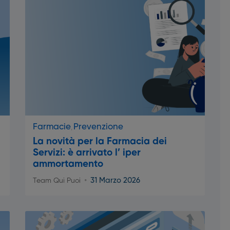
Farmacie
Prevenzione
La novità per la Farmacia dei
Servizi: è arrivato l’ iper
ammortamento
31 Marzo 2026
Team Qui Puoi