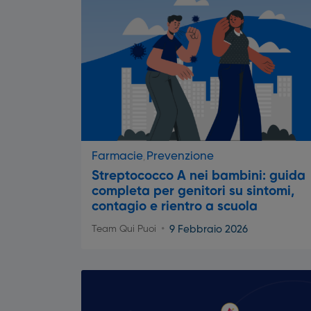
Farmacie
Prevenzione
Streptococco A nei bambini: guida
completa per genitori su sintomi,
contagio e rientro a scuola
9 Febbraio 2026
Team Qui Puoi