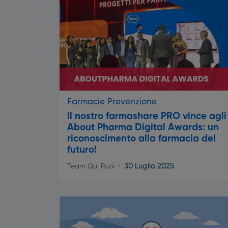
Farmacie
Prevenzione
Il nostro farmashare PRO vince agli
About Pharma Digital Awards: un
riconoscimento alla farmacia del
futuro!
30 Luglio 2025
Team Qui Puoi