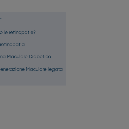
I
 le retinopatie?
retinopatia
ema Maculare Diabetico
generazione Maculare legata