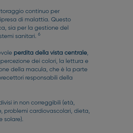
itoraggio continuo per
 ripresa di malattia. Questo
a, sia per la gestione del
6
istemi sanitari.
evole
perdita della vista centrale
,
 percezione dei colori, la lettura e
one della macula, che è la parte
torecettori responsabili della
isi in non correggibili (età,
e, problemi cardiovascolari, dieta,
e solare).