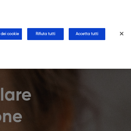
CHI SIAMO
CONTATTI
AREA FARMACISTA
farmacia
Blog
Approfondimenti
Faq
 dei cookie
Rifiuta tutti
Accetta tutti
lare
one