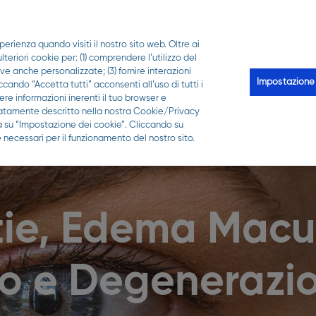
PER LA TUA FARMACIA
perienza quando visiti il nostro sito web. Oltre ai
Scopri Qui puoi
Le analisi
Qui-z
Trova la 
eriori cookie per: (1) comprendere l’utilizzo del
ive anche personalizzate; (3) fornire interazioni
Impostazione
ccando “Accetta tutti” acconsenti all’uso di tutti i
re informazioni inerenti il tuo browser e
gliatamente descritto nella nostra Cookie/Privacy
ca su “Impostazione dei cookie”. Cliccando su
 necessari per il funzionamento del nostro sito.
tie, Edema Macu
co e Degenerazi