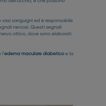
terno dell’occhio, e che possono
e vasi sanguigni ed è responsabile
egnali nervosi. Questi segnali
 nervo ottico, dove sono elaborati
l’
edema maculare diabetico
e la