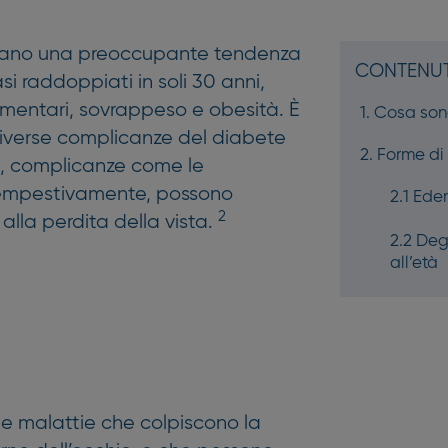
trano una preoccupante tendenza
CONTENUT
si raddoppiati in soli 30 anni,
imentari, sovrappeso e obesità. È
Cosa sono
 diverse complicanze del diabete
Forme di 
ti, complicanze come le
 tempestivamente, possono
2.1 Ed
2
lla perdita della vista.
2.2 De
all’età
le malattie che colpiscono la