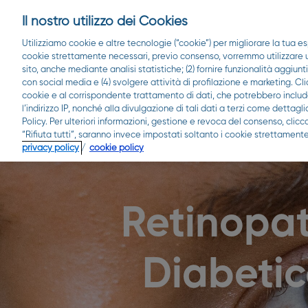
Il nostro utilizzo dei Cookies
Utilizziamo cookie e altre tecnologie (“cookie”) per migliorare la tua es
cookie strettamente necessari, previo consenso, vorremmo utilizzare ult
sito, anche mediante analisi statistiche; (2) fornire funzionalità aggiunt
con social media e (4) svolgere attività di profilazione e marketing. Cli
cookie e al corrispondente trattamento di dati, che potrebbero include
l’indirizzo IP, nonché alla divulgazione di tali dati a terzi come detta
Policy. Per ulteriori informazioni, gestione e revoca del consenso, clic
“Rifiuta tutti”, saranno invece impostati soltanto i cookie strettamente
privacy policy
/
cookie policy
Retinopa
Diabeti