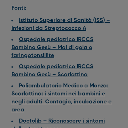
Fonti:
Istituto Superiore di Sanità (ISS) –
Infezioni da Streptococco A
Ospedale pediatrico IRCCS
Bambino Gesù – Mal di gola o
faringotonsillite
Ospedale pediatrico IRCCS
Bambino Gesù – Scarlattina
Poliambulatorio Medico a Monza:
Scarlattina: i sintomi nei bambini e
negli adulti. Contagio, incubazione e
area
Doctolib – Riconoscere i sintomi