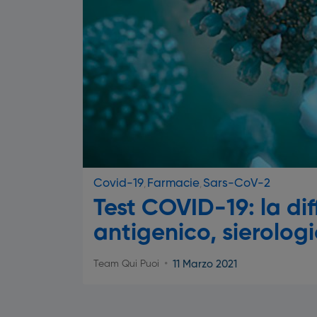
Covid-19
Farmacie
Sars-CoV-2
Test COVID-19: la di
antigenico, sierologi
11 Marzo 2021
Team Qui Puoi