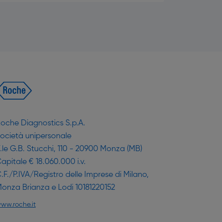
oche Diagnostics S.p.A.
ocietà unipersonale
.le G.B. Stucchi, 110 - 20900 Monza (MB)
apitale € 18.060.000 i.v.
.F./P.IVA/Registro delle Imprese di Milano,
onza Brianza e Lodi 10181220152
ww.roche.it