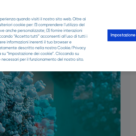
PER LA TUA FARMACIA
perienza quando visiti il nostro sito web. Oltre ai
Scopri Qui puoi
Le analisi
Qui-z
Trova la 
eriori cookie per: (1) comprendere l’utilizzo del
ive anche personalizzate; (3) fornire interazioni
Impostazione
ccando “Accetta tutti” acconsenti all’uso di tutti i
re informazioni inerenti il tuo browser e
gliatamente descritto nella nostra Cookie/Privacy
ca su “Impostazione dei cookie”. Cliccando su
 necessari per il funzionamento del nostro sito.