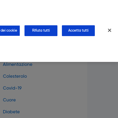
CHI SIAMO
CONTATTI
AREA FARMACISTA
farmacia
Blog
Approfondimenti
Faq
 dei cookie
Rifiuta tutti
Accetta tutti
Alimentazione
Colesterolo
Covid-19
Cuore
Diabete