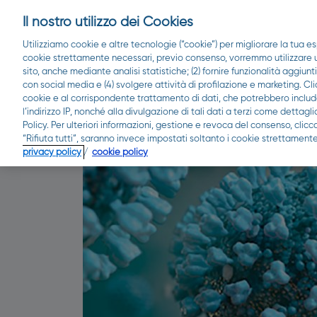
Il nostro utilizzo dei Cookies
Utilizziamo cookie e altre tecnologie (“cookie”) per migliorare la tua es
cookie strettamente necessari, previo consenso, vorremmo utilizzare ult
sito, anche mediante analisi statistiche; (2) fornire funzionalità aggiunt
con social media e (4) svolgere attività di profilazione e marketing. Cli
cookie e al corrispondente trattamento di dati, che potrebbero include
l’indirizzo IP, nonché alla divulgazione di tali dati a terzi come detta
Policy. Per ulteriori informazioni, gestione e revoca del consenso, clic
“Rifiuta tutti”, saranno invece impostati soltanto i cookie strettamente
Blog
privacy policy
/
cookie policy