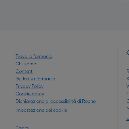
Trova la farmacia
Chi siamo
Contatti
R
Per la tua farmacia
S
Privacy Policy
V
Cookie policy
C
Dichiarazione di accessibilità di Roche
C
M
Impostazione dei cookie
a nuova finestra)
w
Credits: