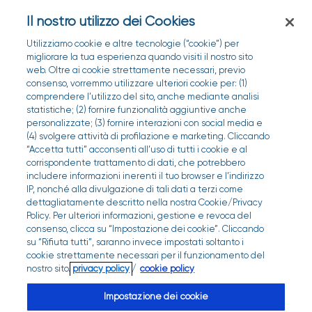
Il nostro utilizzo dei Cookies
Utilizziamo cookie e altre tecnologie (“cookie”) per
migliorare la tua esperienza quando visiti il nostro sito
web. Oltre ai cookie strettamente necessari, previo
consenso, vorremmo utilizzare ulteriori cookie per: (1)
comprendere l’utilizzo del sito, anche mediante analisi
statistiche; (2) fornire funzionalità aggiuntive anche
personalizzate; (3) fornire interazioni con social media e
(4) svolgere attività di profilazione e marketing. Cliccando
“Accetta tutti” acconsenti all’uso di tutti i cookie e al
corrispondente trattamento di dati, che potrebbero
includere informazioni inerenti il tuo browser e l’indirizzo
IP, nonché alla divulgazione di tali dati a terzi come
dettagliatamente descritto nella nostra Cookie/Privacy
Gioca
La tranquillità
Dare peso
Prevenire
Andare
Mirare
Conoscere
Policy. Per ulteriori informazioni, gestione e revoca del
consenso, clicca su “Impostazione dei cookie”. Cliccando
d'anticipo.
alla tua salute.
al giusto ritmo.
ai giusti valori.
in Farmacia.
in tasca.
per proteggere.
su “Rifiuta tutti”, saranno invece impostati soltanto i
cookie strettamente necessari per il funzionamento del
nostro sito.
privacy policy
/
cookie policy
Fai punto contro le
patologie
Il test COVID-19 fai da te,
Profilo Lipidico
Le tue
Fai il test dell'
Per te che sei sempre di corsa,
analisi sempre vicino a te
ed
Emocromo
Emoglobina Glicata
ovunque tu sia.
e scopri
.
.
Test rapidi
SARS-CoV-2 sempre vicino a te.
cardiovascolari
i
18 parametri
Testa le buone abitudini.
l'
ECG
è sotto casa.
della salute.
Impostazione dei cookie