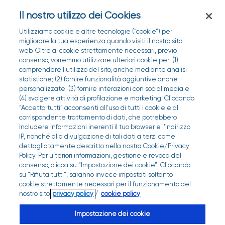
Il nostro utilizzo dei Cookies
Utilizziamo cookie e altre tecnologie (“cookie”) per
migliorare la tua esperienza quando visiti il nostro sito
web. Oltre ai cookie strettamente necessari, previo
consenso, vorremmo utilizzare ulteriori cookie per: (1)
comprendere l’utilizzo del sito, anche mediante analisi
statistiche; (2) fornire funzionalità aggiuntive anche
personalizzate; (3) fornire interazioni con social media e
(4) svolgere attività di profilazione e marketing. Cliccando
“Accetta tutti” acconsenti all’uso di tutti i cookie e al
corrispondente trattamento di dati, che potrebbero
includere informazioni inerenti il tuo browser e l’indirizzo
IP, nonché alla divulgazione di tali dati a terzi come
dettagliatamente descritto nella nostra Cookie/Privacy
Le Analisi in Farmacia
Policy. Per ulteriori informazioni, gestione e revoca del
Emocromo
consenso, clicca su “Impostazione dei cookie”. Cliccando
su “Rifiuta tutti”, saranno invece impostati soltanto i
cookie strettamente necessari per il funzionamento del
nostro sito.
privacy policy
/
cookie policy
TROVA LA FARMACIA
Impostazione dei cookie