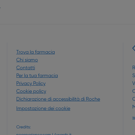
.
Trova la farmacia
Chi siamo
Contatti
R
Per la tua farmacia
S
Privacy Policy
V
Cookie policy
C
Dichiarazione di accessibilità di Roche
C
M
Impostazione dei cookie
a nuova finestra)
w
Credits: