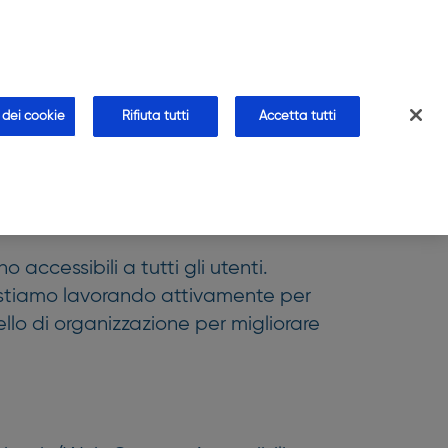
CHI SIAMO
CONTATTI
AREA FARMACISTA
farmacia
Blog
Approfondimenti
Faq
 dei cookie
Rifiuta tutti
Accetta tutti
 accessibili a tutti gli utenti.
 stiamo lavorando attivamente per
llo di organizzazione per migliorare