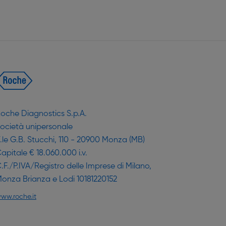
oche Diagnostics S.p.A.
ocietà unipersonale
.le G.B. Stucchi, 110 - 20900 Monza (MB)
apitale € 18.060.000 i.v.
.F./P.IVA/Registro delle Imprese di Milano,
onza Brianza e Lodi 10181220152
ww.roche.it