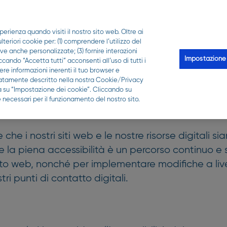
PER LA TUA FARMACIA
perienza quando visiti il nostro sito web. Oltre ai
Scopri Qui puoi
Le analisi
Qui-z
Trova la 
eriori cookie per: (1) comprendere l’utilizzo del
ive anche personalizzate; (3) fornire interazioni
Impostazione
ccando “Accetta tutti” acconsenti all’uso di tutti i
ssibilità di Roche
re informazioni inerenti il tuo browser e
gliatamente descritto nella nostra Cookie/Privacy
ca su “Impostazione dei cookie”. Cliccando su
 necessari per il funzionamento del nostro sito.
 i nostri siti web e le nostre risorse digitali siano
 la piena accessibilità è un percorso continuo e
 sito web, nonché per implementare modifiche a live
ostri punti di contatto digitali.