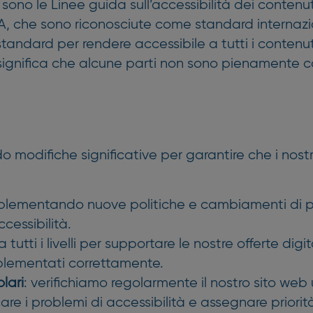
à sono le Linee guida sull’accessibilità dei conte
AA, che sono riconosciute come standard internazio
standard per rendere accessibile a tutti i contenu
 significa che alcune parti non sono pienamente c
difiche significative per garantire che i nostri c
plementando nuove politiche e cambiamenti di proce
cessibilità.
 tutti i livelli per supportare le nostre offerte digi
mplementati correttamente.
olari
: verifichiamo regolarmente il nostro sito web
re i problemi di accessibilità e assegnare priorità a