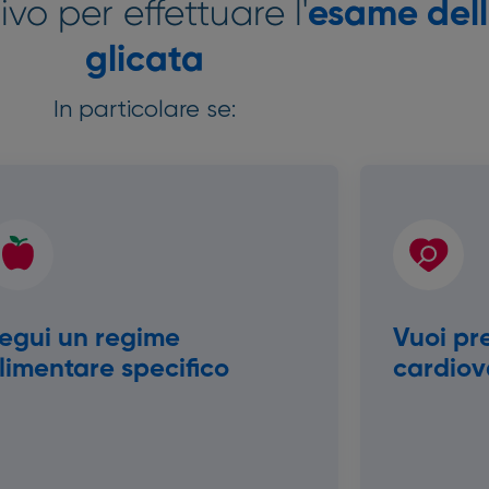
o per effettuare l'
esame del
glicata
In particolare se:
egui un regime
Vuoi pr
limentare specifico
cardiov