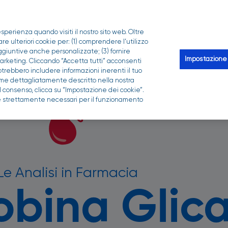
PER LA TUA FARMACIA
sperienza quando visiti il nostro sito web. Oltre
Scopri Qui puoi
Le analisi
Qui-z
Trova la 
 ulteriori cookie per: (1) comprendere l’utilizzo
aggiuntive anche personalizzate; (3) fornire
Impostazione
 marketing. Cliccando “Accetta tutti” acconsenti
potrebbero includere informazioni inerenti il tuo
i come dettagliatamente descritto nella nostra
el consenso, clicca su “Impostazione dei cookie”.
kie strettamente necessari per il funzionamento
Le Analisi in Farmacia
bina Glic