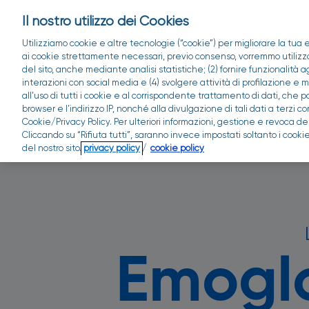
Il nostro utilizzo dei Cookies
Utilizziamo cookie e altre tecnologie (“cookie”) per migliorare la tua e
ai cookie strettamente necessari, previo consenso, vorremmo utilizzare
del sito, anche mediante analisi statistiche; (2) fornire funzionalità 
interazioni con social media e (4) svolgere attività di profilazione e
all’uso di tutti i cookie e al corrispondente trattamento di dati, che 
browser e l’indirizzo IP, nonché alla divulgazione di tali dati a terz
Cookie/Privacy Policy. Per ulteriori informazioni, gestione e revoca d
Cliccando su “Rifiuta tutti”, saranno invece impostati soltanto i coo
del nostro sito.
privacy policy
/
cookie policy
Emoglo