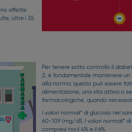
ono affette
te, oltre i 35
Per tenere sotto controllo il diabet
2, è fondamentale mantenere un liv
alla norma: questo può essere fat
alimentazione, una vita attiva o s
farmacologiche, quando necessar
I valori normali* di glucosio nel s
60-109 (mg/dl). I valori normali* 
compresi tra il 4% e il 6%.