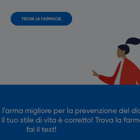
TROVA LA FARMACIA
è l’arma migliore per la prevenzione del d
 tuo stile di vita è corretto! Trova la far
fai il test!