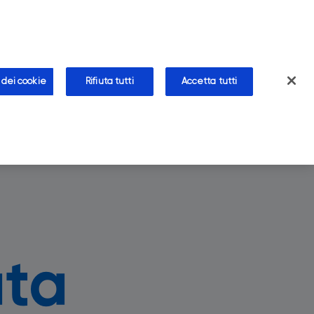
CHI SIAMO
CONTATTI
AREA FARMACISTA
farmacia
Blog
Approfondimenti
Faq
 dei cookie
Rifiuta tutti
Accetta tutti
ata