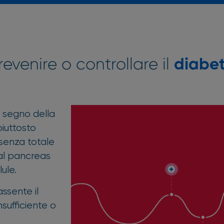
evenire o controllare il
diabe
o segno della
piuttosto
senza totale
dal pancreas
ule.
ssente il
nsufficiente o