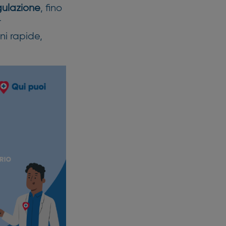
gulazione
, fino
r
ni rapide,