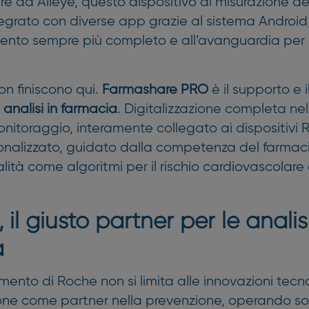
re ad Alleye, questo dispositivo di misurazione de
tegrato con diverse app grazie al sistema Androi
ento sempre più completo e all’avanguardia per le
on finiscono qui.
Farmashare PRO
è il supporto e i
 analisi in farmacia
. Digitalizzazione completa nel
nitoraggio, interamente collegato ai dispositivi 
onalizzato, guidato dalla competenza del farmaci
lità come algoritmi per il rischio cardiovascolare
 il giusto partner per le analisi
a
imento di Roche non si limita alle innovazioni tecn
one come partner nella prevenzione, operando sol