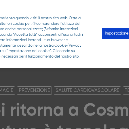
PER LA TUA FARMACIA
perienza quando visiti il nostro sito web. Oltre ai
Scopri Qui puoi
Le analisi
Qui-z
Trova la 
eriori cookie per: (1) comprendere l’utilizzo del
ive anche personalizzate; (3) fornire interazioni
Impostazione
ccando “Accetta tutti” acconsenti all’uso di tutti i
re informazioni inerenti il tuo browser e
gliatamente descritto nella nostra Cookie/Privacy
ca su “Impostazione dei cookie”. Cliccando su
 necessari per il funzionamento del nostro sito.
MACIE
PREVENZIONE
SALUTE CARDIOVASCOLARE
T
i ritorna a Cos