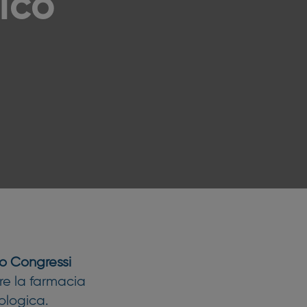
gico
ro Congressi
are la farmacia
nologica.