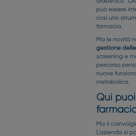
diabetico. Olt
può essere in
così uno strum
farmacia.
Ma le novità n
gestione delle
screening e mo
percorso pers
nuove funziona
metabolica.
Qui puoi,
farmaci
Ma il coinvolg
L’azienda si p