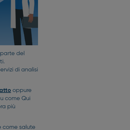
 parte del
i.
rvizi di analisi
oppure
atto
su come Qui
ra più
e come salute