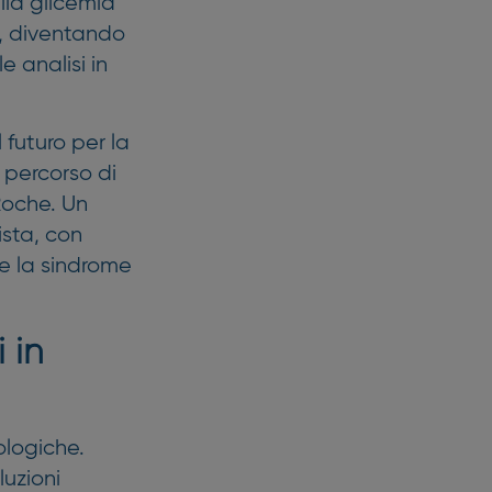
lla glicemia
d, diventando
 analisi in
l futuro per la
 percorso di
Roche. Un
sta, con
 e la sindrome
 in
ologiche.
uzioni