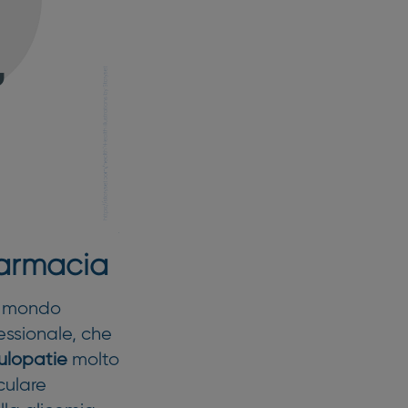
 farmacia
l mondo
fessionale, che
lopatie
molto
culare