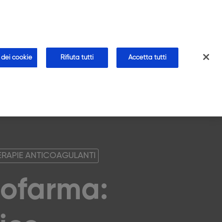
CHI SIAMO
CONTATTI
AREA FARMACISTA
farmacia
Blog
Approfondimenti
Faq
 dei cookie
Rifiuta tutti
Accetta tutti
ERAPIE ANTICOAGULANTI
mofarma: