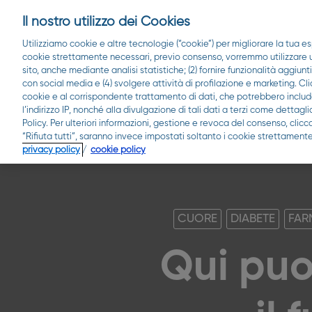
Il nostro utilizzo dei Cookies
Utilizziamo cookie e altre tecnologie (“cookie”) per migliorare la tua es
cookie strettamente necessari, previo consenso, vorremmo utilizzare ult
sito, anche mediante analisi statistiche; (2) fornire funzionalità aggiunt
con social media e (4) svolgere attività di profilazione e marketing. Cli
cookie e al corrispondente trattamento di dati, che potrebbero include
l’indirizzo IP, nonché alla divulgazione di tali dati a terzi come detta
Policy. Per ulteriori informazioni, gestione e revoca del consenso, clic
“Rifiuta tutti”, saranno invece impostati soltanto i cookie strettamente
privacy policy
/
cookie policy
CUORE
DIABETE
FAR
Qui puo