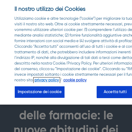
Il nostro utilizzo dei Cookies
Utilizziamo cookie e altre tecnologie (“cookie”) per migliorare la t
visiti il nostro sito web. Oltre ai cookie strettamente necessari, pre
vorremmo utilizzare ulteriori cookie per: (1) comprendere l’utilizzo de
mediante analisi statistiche; (2) fornire funzionalità aggiuntive anch
fornire interazioni con social media e (4) svolgere attività di profila
Cliccando “Accetta tutti” acconsenti all’uso di tutti i cookie e al c
trattamento di dati, che potrebbero includere informazioni inerenti 
l’indirizzo IP, nonché alla divulgazione di tali dati a terzi come det
descritto nella nostra Cookie/Privacy Policy. Per ulteriori informazi
del consenso, clicca su “Impostazione dei cookie”. Cliccando su “Rifi
invece impostati soltanto i cookie strettamente necessari per il f
nostro sito.
privacy policy
/
cookie policy
COVID-19
FARMACIE
PREVENZIONE
Impostazione dei cookie
Accetta tutti
Evoluzione del ruolo
delle farmacie: le
nuove abitudini dei