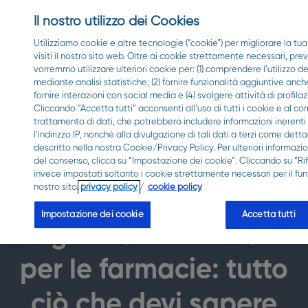
Il nostro utilizzo dei Cookies
Utilizziamo cookie e altre tecnologie (“cookie”) per migliorare la t
visiti il nostro sito web. Oltre ai cookie strettamente necessari, pre
vorremmo utilizzare ulteriori cookie per: (1) comprendere l’utilizzo de
mediante analisi statistiche; (2) fornire funzionalità aggiuntive anch
fornire interazioni con social media e (4) svolgere attività di profila
Cliccando “Accetta tutti” acconsenti all’uso di tutti i cookie e al c
trattamento di dati, che potrebbero includere informazioni inerenti 
l’indirizzo IP, nonché alla divulgazione di tali dati a terzi come det
descritto nella nostra Cookie/Privacy Policy. Per ulteriori informazi
del consenso, clicca su “Impostazione dei cookie”. Cliccando su “Rifi
invece impostati soltanto i cookie strettamente necessari per il f
nostro sito.
privacy policy
/
cookie policy
FARMACIE
Impostazione dei cookie
Accetta tutti
Agevolazioni fiscali
per le farmacie: tutto
ciò che devi sapere