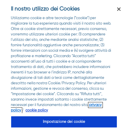
Il nostro utilizzo dei Cookies
Utilizziamo cookie e altre tecnologie (“cookie”) per
migliorare la tua esperienza quando visiti il nostro sito web.
ATTENZIONE: La pagina è in costruzione, presto
Oltre ai cookie strettamente necessari, previo consenso,
vorremmo utilizzare ulteriori cookie per: (1) comprendere
compariranno tutte le farmacie "Qui puoi" dove
l’utilizzo del sito, anche mediante analisi statistiche; (2)
fornire funzionalità aggiuntive anche personalizzate; (3)
effettuare le analisi Roche.
fornire interazioni con social media e (4) svolgere attività di
profilazione e marketing. Cliccando “Accetta tutti”
In tutte le farmacie del network Qui puoi è possibile
acconsenti all’uso di tutti i cookie e al corrispondente
trattamento di dati, che potrebbero includere informazioni
ordinare le strisce per l'autoanalisi PT/INR per
inerenti il tuo browser e l’indirizzo IP, nonché alla
divulgazione di tali dati a terzi come dettagliatamente
CoaguChek XS e CoaguChek INRange
descritto nella nostra Cookie/Privacy Policy. Per ulteriori
informazioni, gestione e revoca del consenso, clicca su
“Impostazione dei cookie”. Cliccando su “Rifiuta tutti”,
saranno invece impostati soltanto i cookie strettamente
necessari per il funzionamento del nostro sito.
privacy
Hai trovato la farmacia più vicina a te?
policy
/
cookie policy
Si
No
Impostazione dei cookie