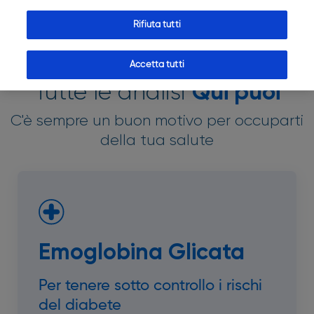
Rifiuta tutti
Accetta tutti
Tutte le analisi
Qui puoi
C'è sempre un buon motivo per occuparti
della tua salute
Emoglobina Glicata
Per tenere sotto controllo i rischi
del diabete