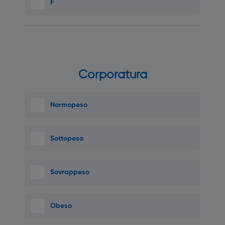
F
Corporatura
Normopeso
Sottopeso
Sovrappeso
Obeso