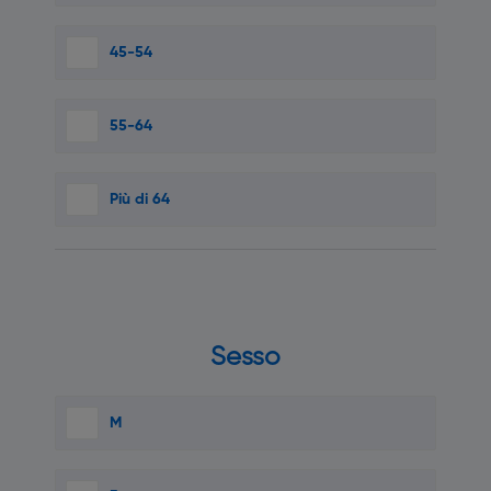
45-54
55-64
Più di 64
Sesso
M