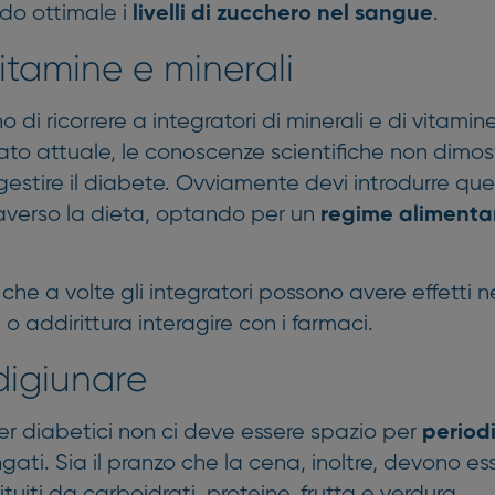
do ottimale i
.
livelli di zucchero nel sangue
itamine e minerali
 di ricorrere a integratori di minerali e di vitami
tato attuale, le conoscenze scientifiche non dimos
 gestire il diabete. Ovviamente devi introdurre ques
raverso la dieta, optando per un
regime alimenta
che a volte gli integratori possono avere effetti n
 o addirittura interagire con i farmaci.
 digiunare
er diabetici non ci deve essere spazio per
periodi
gati. Sia il pranzo che la cena, inoltre, devono es
tuiti da carboidrati, proteine, frutta e verdura.