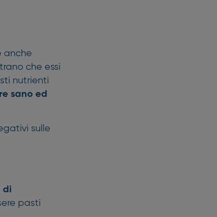
ne anche
trano che essi
ti nutrienti
re sano ed
egativi sulle
 di
sere pasti