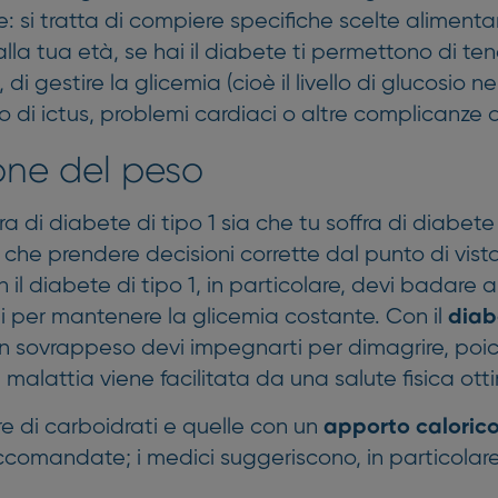
: si tratta di compiere specifiche scelte alimentar
lla tua età, se hai il diabete ti permettono di ten
, di gestire la glicemia (cioè il livello di glucosio n
chio di ictus, problemi cardiaci o altre complicanze 
one del peso
ra di diabete di tipo 1 sia che tu soffra di diabete 
he prendere decisioni corrette dal punto di vista
n il diabete di tipo 1, in particolare, devi badare 
i per mantenere la glicemia costante. Con il
diab
 in sovrappeso devi impegnarti per dimagrire, poi
 malattia viene facilitata da una salute fisica ott
e di carboidrati e quelle con un
apporto calorico
comandate; i medici suggeriscono, in particolare