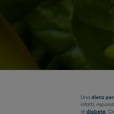
Una
dieta per
infatti, rispon
di
. C
diabete