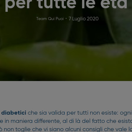
per tutte le età
7 Luglio 2020
Team Qui Puoi
che sia valida per tutti non esiste: ogn
 diabetici
de in maniera differente, al di là del fatto che esist
iò non toglie che vi siano alcuni consigli che vale 