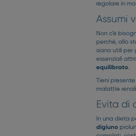
regolare in mo
Assumi v
Non c’è bisogno
perché, allo s
siano utili per
essenziali att
.
equilibrato
Tieni presente 
malattie renali
Evita di
In una dieta p
prolun
digiuno
completi, costi