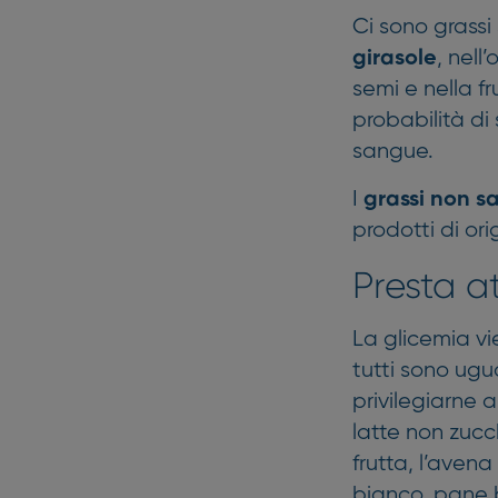
Ci sono grassi 
, nell
girasole
semi e nella f
probabilità di
sangue.
I
grassi non s
prodotti di or
Presta a
La glicemia vi
tutti sono ugua
privilegiarne a
latte non zucche
frutta, l’avena
bianco, pane b