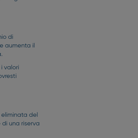
io di
te aumenta il
a.
i valori
ovresti
 eliminata del
 di una riserva