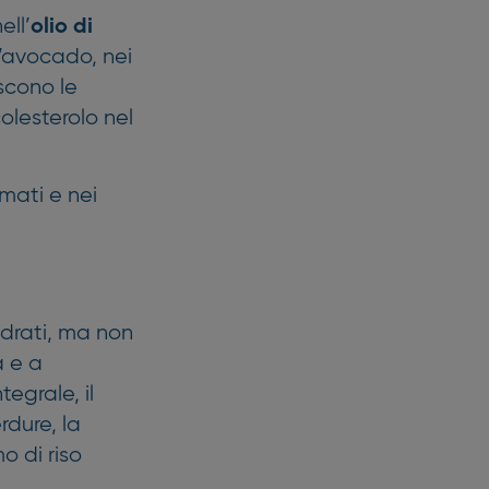
ell’
olio di
ll’avocado, nei
escono le
olesterolo nel
mati e nei
idrati, ma non
à e a
ntegrale, il
erdure, la
o di riso