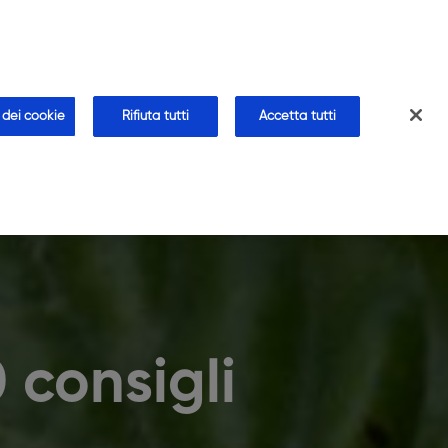
CHI SIAMO
CONTATTI
AREA FARMACISTA
farmacia
Blog
Approfondimenti
Faq
 dei cookie
Rifiuta tutti
Accetta tutti
 consigli