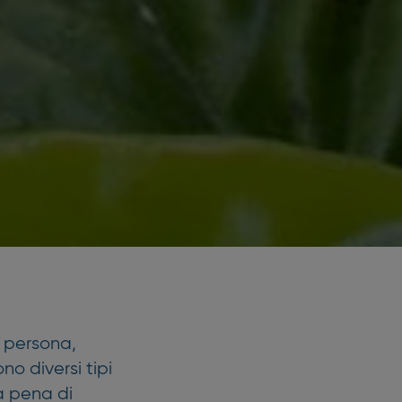
i persona,
ono diversi tipi
la pena di