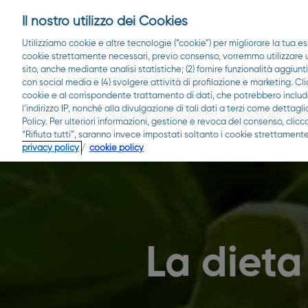
Il nostro utilizzo dei Cookies
Utilizziamo cookie e altre tecnologie (“cookie”) per migliorare la tua es
cookie strettamente necessari, previo consenso, vorremmo utilizzare ult
sito, anche mediante analisi statistiche; (2) fornire funzionalità aggiunt
con social media e (4) svolgere attività di profilazione e marketing. Cli
cookie e al corrispondente trattamento di dati, che potrebbero include
l’indirizzo IP, nonché alla divulgazione di tali dati a terzi come detta
Policy. Per ulteriori informazioni, gestione e revoca del consenso, clic
“Rifiuta tutti”, saranno invece impostati soltanto i cookie strettamente
privacy policy
/
cookie policy
La dieta