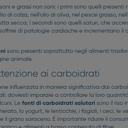
sani e grassi non sani: i primi sono quelli presenti n
’olio di colza, nell’olio di oliva, nel pesce grasso, ne
rutta secca; i secondi sono quelli saturi, che accr
 soffrire di patologie cardiache e incrementano il c
sono presenti soprattutto negli alimenti trasfor
ani
igine animale.
ttenzione ai carboidrati
ene influenzata in maniera significativa dai carbo
li: dovresti imparare a controllare la loro quantit
lcuni. Le
sono il riso i
fonti di carboidrati
salutari
rato, lo yogurt, le lenticchie, i fagioli, i ceci, le v
 e il grano saraceno. È importante ridurre il consum
ianco e alimenti a basso contenuto di fibre.