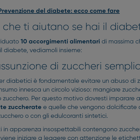
Prevenzione del diabete: ecco come fare
i che ti aiutano se hai il diabe
viduato
di massima c
10 accorgimenti alimentari
 il diabete, vediamoli insieme:
’assunzione di zuccheri semplic
er diabetici è fondamentale evitare un abuso di z
 consumo innesca un circolo vizioso: mangiare zucc
 zucchero. Per questo motivo dovresti imparare a
e quelle che vengono dolcificate co
ite zuccherate
zucchero o con gli edulcoranti sintetici.
 in apparenza insospettabili contengono zuccheri
nviene iniziare a leggere con attenzione le etichet