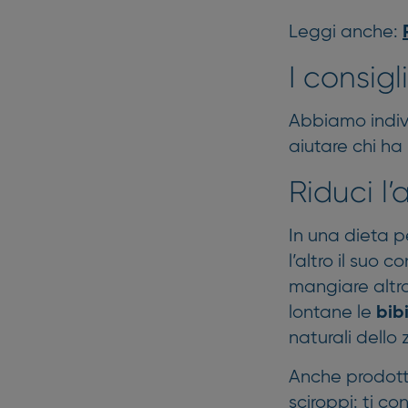
Leggi anche:
I consigl
Abbiamo indi
aiutare chi ha
Riduci l
In una dieta p
l’altro il suo
mangiare altro
lontane le
bib
naturali dello 
Anche prodotti
sciroppi: ti co