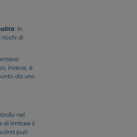
: in
ualità
ricchi di
esentano
o, invece, è
punto da uno
rollo nel
i limitare il
sulina può