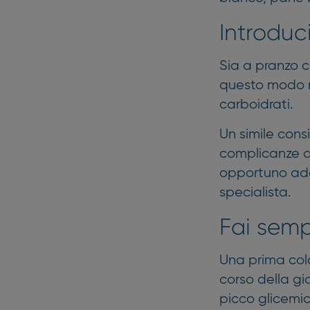
Introduc
Sia a pranzo 
questo modo non
carboidrati.
Un simile cons
complicanze a 
opportuno ade
specialista.
Fai semp
Una prima cola
corso della gi
picco glicemic