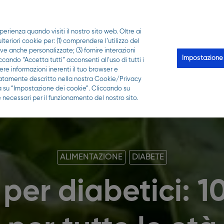
PER LA TUA FARMACIA
perienza quando visiti il nostro sito web. Oltre ai
Scopri Qui puoi
Le analisi
Qui-z
Trova la 
eriori cookie per: (1) comprendere l’utilizzo del
ive anche personalizzate; (3) fornire interazioni
Impostazione
ccando “Accetta tutti” acconsenti all’uso di tutti i
re informazioni inerenti il tuo browser e
gliatamente descritto nella nostra Cookie/Privacy
ca su “Impostazione dei cookie”. Cliccando su
 necessari per il funzionamento del nostro sito.
ALIMENTAZIONE
DIABETE
 per diabetici: 10