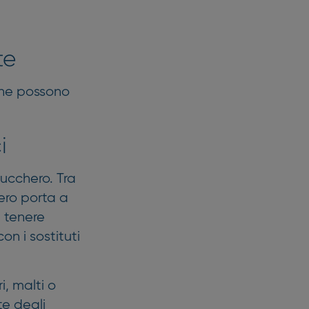
te
he possono
i
ucchero. Tra
hero porta a
 tenere
n i sostituti
, malti o
te degli