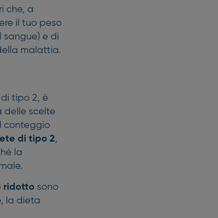
i che, a
ere il tuo peso
el sangue) e di
della malattia.
di tipo 2, è
 delle scelte
al conteggio
,
ete di tipo 2
ché la
imale.
sono
 ridotto
, la dieta